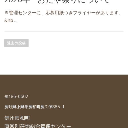
※管理センターに、応募用紙つきフライヤーがあります。
&nb …
投
過去の投稿
稿
ナ
ビ
ゲ
ー
シ
〠386-0602
ョ
長野県小県郡長和町長久保885-1
ン
信州長和町
直営別荘地総合管理センター