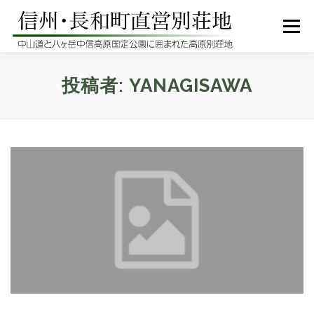
コ
ン
メニュー
テ
ン
ツ
へ
HOME
別荘地のご紹介
別荘ライフの手引
投稿者:
YANAGISAWA
ス
キ
ッ
リンク
別荘広報紙
アクセス
プ