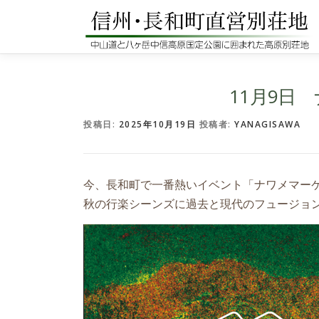
コ
ン
テ
ン
ツ
へ
11月9日
ス
キ
投稿日:
2025年10月19日
投稿者:
YANAGISAWA
ッ
プ
今、長和町で一番熱いイベント「ナワメマー
秋の行楽シーンズに過去と現代のフュージョ